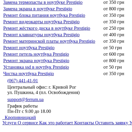
Замена термопасты в ноутбуке Prestigio
от 350 грн
Замена экрана в ноутбуке Prestigio
от 800 грн
Ремонт блока питания ноутбука Prestigio
от 350 грн
Ремонт видеокарты ноутбука Prestigio
от 350 грн
Ремонт жёсткого диска в ноутбуке Prestigio
от 250 грн
Ремонт клавиатуры ноутбука Prestigio
от 400 грн
Ремонт материнской платы ноутбука Prestigio
от 350 грн
Ремонт ноутбука Prestigio
от 50 грн
Ремонт петель ноутбука Prestigio
от 600 грн
Ремонт экрана ноутбука Prestigio
от 800 грн
Установка ssd в ноутбук Prestigio
от 50 грн
Чистка ноутбука Prestigio
от 350 грн
(067) 441-41-91
Центральный офис: г. Кривой Рог
ул. Пушкина, 4 (пл. Освобождения)
support@ferrum.ua
График работы
Пн-Пт с 9.00 до 18.00
Кропивницкий
Услуги
О сервисе
Как это работает
Контакты
Оставить заявку
У