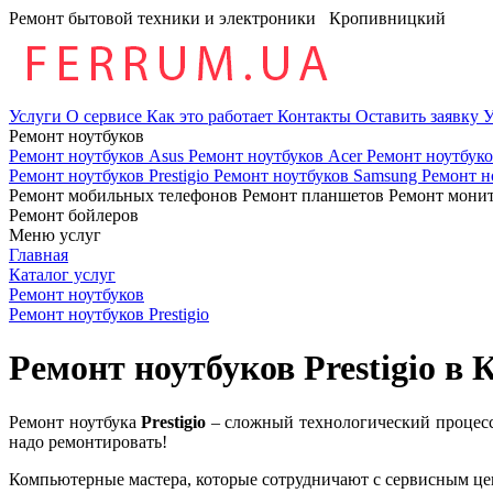
Ремонт бытовой техники и электроники
Кропивницкий
Услуги
О сервисе
Как это работает
Контакты
Оставить заявку
У
Ремонт ноутбуков
Ремонт ноутбуков Asus
Ремонт ноутбуков Acer
Ремонт ноутбук
Ремонт ноутбуков Prestigio
Ремонт ноутбуков Samsung
Ремонт н
Ремонт мобильных телефонов
Ремонт планшетов
Ремонт мони
Ремонт бойлеров
Меню услуг
Главная
Каталог услуг
Ремонт ноутбуков
Ремонт ноутбуков Prestigio
Ремонт ноутбуков Prestigio в
Ремонт ноутбука
Prestigio
– сложный технологический процесс 
надо ремонтировать!
Компьютерные мастера, которые сотрудничают с сервисным ц