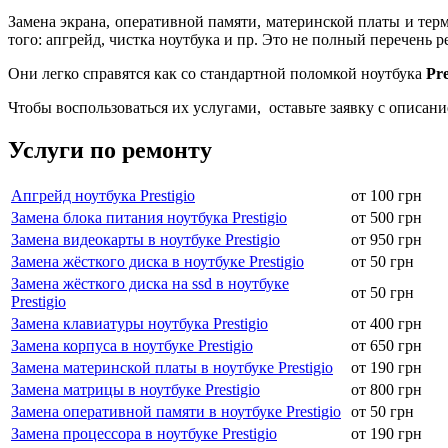
Замена экрана, оперативной памяти, материнской платы и терм
того: апгрейд, чистка ноутбука и пр. Это не полный перечень
Они легко справятся как со стандартной поломкой ноутбука
Pre
Чтобы воспользоваться их услугами, оставьте заявку с описан
Услуги по ремонту
Апгрейд ноутбука Prestigio
от 100 грн
Замена блока питания ноутбука Prestigio
от 500 грн
Замена видеокарты в ноутбуке Prestigio
от 950 грн
Замена жёсткого диска в ноутбуке Prestigio
от 50 грн
Замена жёсткого диска на ssd в ноутбуке
от 50 грн
Prestigio
Замена клавиатуры ноутбука Prestigio
от 400 грн
Замена корпуса в ноутбуке Prestigio
от 650 грн
Замена материнской платы в ноутбуке Prestigio
от 190 грн
Замена матрицы в ноутбуке Prestigio
от 800 грн
Замена оперативной памяти в ноутбуке Prestigio
от 50 грн
Замена процессора в ноутбуке Prestigio
от 190 грн