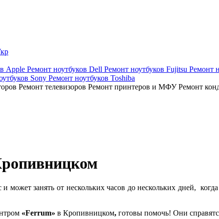
кр
ов Apple
Ремонт ноутбуков Dell
Ремонт ноутбуков Fujitsu
Ремонт 
оутбуков Sony
Ремонт ноутбуков Toshiba
торов
Ремонт телевизоров
Ремонт принтеров и МФУ
Ремонт кон
 Кропивницком
и может занять от нескольких часов до нескольких дней, когда 
ентром
«Ferrum»
в Кропивницком
,
готовы помочь! Они справятс