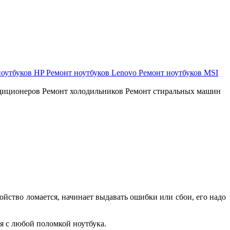
ноутбуков HP
Ремонт ноутбуков Lenovo
Ремонт ноутбуков MSI
диционеров
Ремонт холодильников
Ремонт стиральных машин
ойство ломается, начинает выдавать ошибки или сбои, его надо
я с любой поломкой ноутбука.