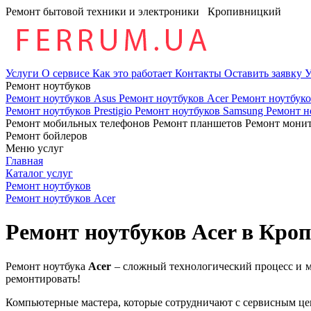
Ремонт бытовой техники и электроники
Кропивницкий
Услуги
О сервисе
Как это работает
Контакты
Оставить заявку
У
Ремонт ноутбуков
Ремонт ноутбуков Asus
Ремонт ноутбуков Acer
Ремонт ноутбук
Ремонт ноутбуков Prestigio
Ремонт ноутбуков Samsung
Ремонт н
Ремонт мобильных телефонов
Ремонт планшетов
Ремонт мони
Ремонт бойлеров
Меню услуг
Главная
Каталог услуг
Ремонт ноутбуков
Ремонт ноутбуков Acer
Ремонт ноутбуков Acer в Кро
Ремонт ноутбука
Acer
– сложный технологический процесс и мо
ремонтировать!
Компьютерные мастера, которые сотрудничают с сервисным ц