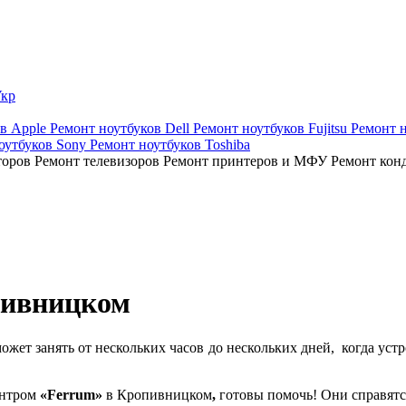
кр
ов Apple
Ремонт ноутбуков Dell
Ремонт ноутбуков Fujitsu
Ремонт 
оутбуков Sony
Ремонт ноутбуков Toshiba
торов
Ремонт телевизоров
Ремонт принтеров и МФУ
Ремонт кон
пивницком
жет занять от нескольких часов до нескольких дней, когда устр
ентром
«Ferrum»
в Кропивницком
,
готовы помочь! Они справятс